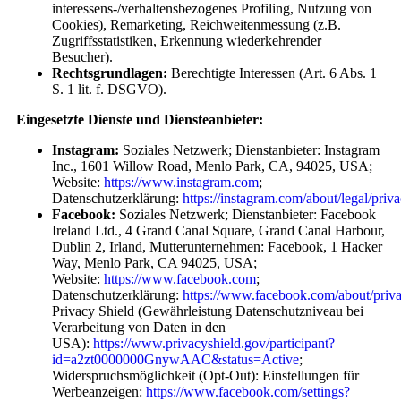
interessens-/verhaltensbezogenes Profiling, Nutzung von
Cookies), Remarketing, Reichweitenmessung (z.B.
Zugriffsstatistiken, Erkennung wiederkehrender
Besucher).
Rechtsgrundlagen:
Berechtigte Interessen (Art. 6 Abs. 1
S. 1 lit. f. DSGVO).
Eingesetzte Dienste und Diensteanbieter:
Instagram:
Soziales Netzwerk; Dienstanbieter: Instagram
Inc., 1601 Willow Road, Menlo Park, CA, 94025, USA;
Website:
https://www.instagram.com
;
Datenschutzerklärung:
https://instagram.com/about/legal/priv
Facebook:
Soziales Netzwerk; Dienstanbieter: Facebook
Ireland Ltd., 4 Grand Canal Square, Grand Canal Harbour,
Dublin 2, Irland, Mutterunternehmen: Facebook, 1 Hacker
Way, Menlo Park, CA 94025, USA;
Website:
https://www.facebook.com
;
Datenschutzerklärung:
https://www.facebook.com/about/priv
Privacy Shield (Gewährleistung Datenschutzniveau bei
Verarbeitung von Daten in den
USA):
https://www.privacyshield.gov/participant?
id=a2zt0000000GnywAAC&status=Active
;
Widerspruchsmöglichkeit (Opt-Out): Einstellungen für
Werbeanzeigen:
https://www.facebook.com/settings?