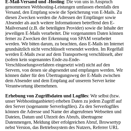
E-Mail-Versand und -Hosting
: Die von uns in Anspruch
genommenen Webhosting-Leistungen umfassen ebenfalls den
Versand, den Empfang sowie die Speicherung von E-Mails. Zu
diesen Zwecken werden die Adressen der Empfänger sowie
Absender als auch weitere Informationen betreffend den E-
Mailversand (z.B. die beteiligten Provider) sowie die Inhalte der
jeweiligen E-Mails verarbeitet. Die vorgenannten Daten können
ferner zu Zwecken der Erkennung von SPAM verarbeitet
werden. Wir bitten darum, zu beachten, dass E-Mails im Internet
grundsätzlich nicht verschlüsselt versendet werden. Im Regelfall
werden E-Mails zwar auf dem Transportweg verschlüsselt, aber
(sofern kein sogenanntes Ende-zu-Ende-
Verschlüsselungsverfahren eingesetzt wird) nicht auf den
Servern, von denen sie abgesendet und empfangen werden. Wir
können daher für den Übertragungsweg der E-Mails zwischen
dem Absender und dem Empfang auf unserem Server keine
Verantwortung übernehmen.
Erhebung von Zugriffsdaten und Logfiles
: Wir selbst (bzw.
unser Webhostinganbieter) erheben Daten zu jedem Zugriff auf
den Server (sogenannte Serverlogfiles). Zu den Serverlogfiles
können die Adresse und Name der abgerufenen Webseiten und
Dateien, Datum und Uhrzeit des Abrufs, übertragene
Datenmengen, Meldung über erfolgreichen Abruf, Browsertyp
nebst Version, das Betriebssystem des Nutzers, Referrer URL